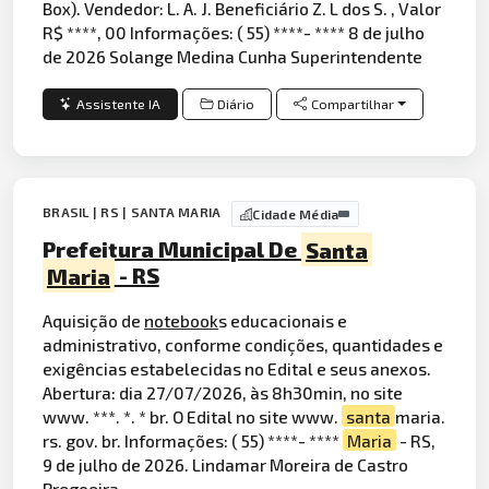
Box). Vendedor: L. A. J. Beneficiário Z. L dos S. , Valor
R$ ****, 00 Informações: ( 55) ****- **** 8 de julho
de 2026 Solange Medina Cunha Superintendente
Assistente IA
Diário
Compartilhar
BRASIL | RS | SANTA MARIA
Cidade Média
Prefeitura Municipal De
Santa
Maria
- RS
Aquisição de
notebook
s educacionais e
administrativo, conforme condições, quantidades e
exigências estabelecidas no Edital e seus anexos.
Abertura: dia 27/07/2026, às 8h30min, no site
www. ***. *. * br. O Edital no site www.
santa
maria.
rs. gov. br. Informações: ( 55) ****- ****
Maria
- RS,
9 de julho de 2026. Lindamar Moreira de Castro
Pregoeira