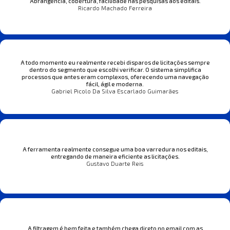
Abrangência, cobertura, facilidade nas pesquisas aos editais.
Ricardo Machado Ferreira
A todo momento eu realmente recebi disparos de licitações sempre
dentro do segmento que escolhi verificar. O sistema simplifica
processos que antes eram complexos, oferecendo uma navegação
fácil, ágil e moderna.
Gabriel Picolo Da Silva Escarlado Guimarães
A ferramenta realmente consegue uma boa varredura nos editais,
entregando de maneira eficiente as licitações.
Gustavo Duarte Reis
A filtragem é bem feita e também chega direto no email com as