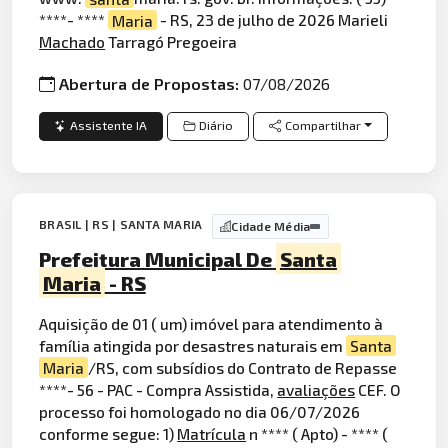
****- ****
Maria
- RS, 23 de julho de 2026 Marieli
Machado
Tarragó Pregoeira
Abertura de Propostas:
07/08/2026
Assistente IA
Diário
Compartilhar
BRASIL | RS | SANTA MARIA
Cidade Média
Prefeitura Municipal De
Santa
Maria
- RS
Aquisição de 01 ( um) imóvel para atendimento à
família atingida por desastres naturais em
Santa
Maria
/RS, com subsídios do Contrato de Repasse
****- 56 - PAC - Compra Assistida,
avaliações
CEF. O
processo foi homologado no dia 06/07/2026
conforme segue: 1)
Matrícula
n **** ( Apto) - **** (