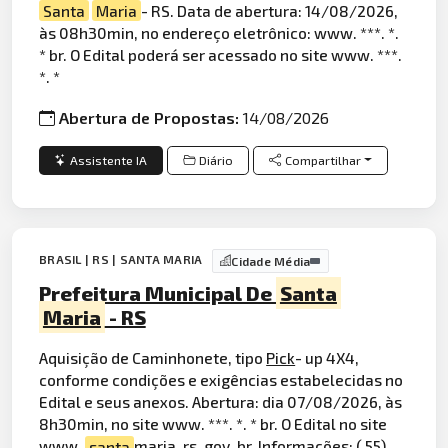
Santa
Maria
- RS. Data de abertura: 14/08/2026,
às 08h30min, no endereço eletrônico: www. ***. *.
* br. O Edital poderá ser acessado no site www. ***.
*. *
Abertura de Propostas:
14/08/2026
Assistente IA
Diário
Compartilhar
BRASIL | RS | SANTA MARIA
Cidade Média
Prefeitura Municipal De
Santa
Maria
- RS
Aquisição de Caminhonete, tipo
Pick
- up 4X4,
conforme condições e exigências estabelecidas no
Edital e seus anexos. Abertura: dia 07/08/2026, às
8h30min, no site www. ***. *. * br. O Edital no site
www.
santa
maria. rs. gov. br. Informações: ( 55)