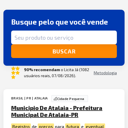
Busque pelo que você vende
Termo de busca
BUSCAR
90% recomendam
o Licita Já (1082
Metodologia
usuários reais, 07/08/2026).
BRASIL | PR | ATALAIA
Cidade Pequena
Municipio De Atalaia - Prefeitura
Municipal De Atalaia-PR
Registro
de
preços
para
futura
e
eventual