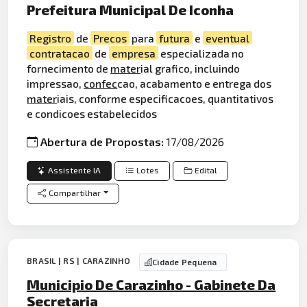
Prefeitura Municipal De Iconha
Registro
de
Precos
para
futura
e
eventual
contratacao
de
empresa
especializada no
fornecimento de
mater
ial grafico, incluindo
impressao,
confec
cao, acabamento e entrega dos
mater
iais, conforme especificacoes, quantitativos
e condicoes estabelecidos
Abertura de Propostas:
17/08/2026
Assistente IA
Lotes
Edital
Compartilhar
BRASIL | RS | CARAZINHO
Cidade Pequena
Municipio De Carazinho - Gabinete Da
Secretaria