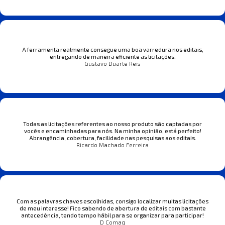
A ferramenta realmente consegue uma boa varredura nos editais,
entregando de maneira eficiente as licitações.
Gustavo Duarte Reis
Todas as licitações referentes ao nosso produto são captadas por
vocês e encaminhadas para nós. Na minha opinião, está perfeito!
Abrangência, cobertura, facilidade nas pesquisas aos editais.
Ricardo Machado Ferreira
Com as palavras chaves escolhidas, consigo localizar muitas licitações
de meu interesse! Fico sabendo de abertura de editais com bastante
antecedência, tendo tempo hábil para se organizar para participar!
D Comaq