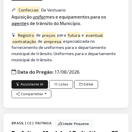
Confeccao
De Vestuario
Aquisição
unifor
mes e equipamentos para os
agente
s de trânsito do Município.
Registro
de
preços
para
futura
e
eventual
contratação
de
empresa
especializada no
fornecimento de uniformes para o departamento
municipal de trânsito. Uniformes para o departamento
municipal de trânsito.
Data do Pregão:
17/08/2026
Assistente IA
Lotes
Edital
Compartilhar
BRASIL | CE | ITAITINGA
Cidade Pequena