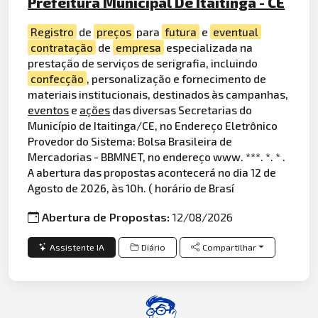
Prefeitura Municipal De Itaitinga - CE
Registro
de
preços
para
futura
e
eventual
contratação
de
empresa
especializada na
prestação de serviços de serigrafia, incluindo
confecção
, personalização e fornecimento de
materiais institucionais, destinados às campanhas,
eventos
e
ações
das diversas Secretarias do
Município de Itaitinga/CE, no Endereço Eletrônico
Provedor do Sistema: Bolsa Brasileira de
Mercadorias - BBMNET, no endereço www. ***. *. * .
A abertura das propostas acontecerá no dia 12 de
Agosto de 2026, às 10h. ( horário de Brasí
Abertura de Propostas:
12/08/2026
Assistente IA
Diário
Compartilhar