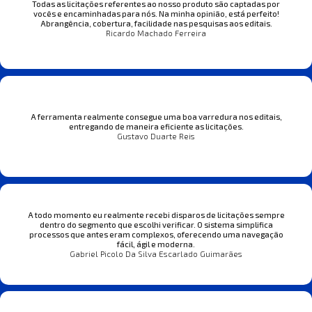
Todas as licitações referentes ao nosso produto são captadas por
vocês e encaminhadas para nós. Na minha opinião, está perfeito!
Abrangência, cobertura, facilidade nas pesquisas aos editais.
Ricardo Machado Ferreira
A ferramenta realmente consegue uma boa varredura nos editais,
entregando de maneira eficiente as licitações.
Gustavo Duarte Reis
A todo momento eu realmente recebi disparos de licitações sempre
dentro do segmento que escolhi verificar. O sistema simplifica
processos que antes eram complexos, oferecendo uma navegação
fácil, ágil e moderna.
Gabriel Picolo Da Silva Escarlado Guimarães