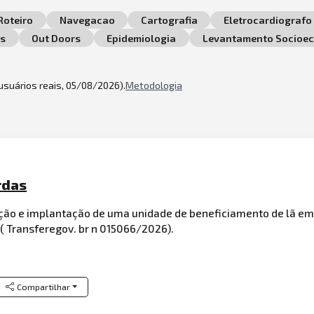
Roteiro
Navegacao
Cartografia
Eletrocardiografo
os
Out Doors
Epidemiologia
Levantamento Socioe
 usuários reais, 05/08/2026).
Metodologia
rdas
ção e implantação de uma unidade de beneficiamento de lã em
 Transferegov. br n 015066/2026).
Compartilhar