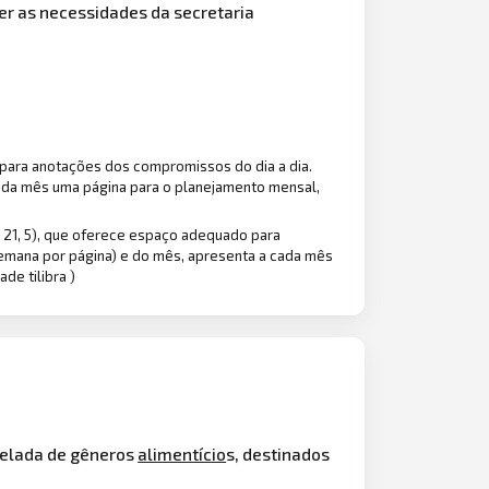
r as necessidades da secretaria
 para anotações dos compromissos do dia a dia.
cada mês uma página para o planejamento mensal,
x 21, 5), que oferece espaço adequado para
semana por página) e do mês, apresenta a cada mês
de tilibra )
celada de gêneros
alimentício
s, destinados