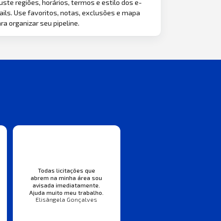
uste regiões, horários, termos e estilo dos e-
ils. Use favoritos, notas, exclusões e mapa
ra organizar seu pipeline.
Todas licitações que
abrem na minha área sou
avisada imediatamente.
Ajuda muito meu trabalho.
Elisângela Gonçalves