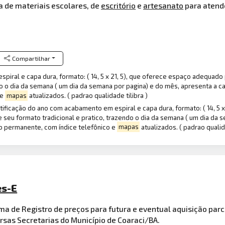
a de materiais escolares, de
escritório
e
artesanato
para atende
Compartilhar
iral e capa dura, formato: ( 14, 5 x 21, 5), que oferece espaço adequado
do o dia da semana ( um dia da semana por pagina) e do mês, apresenta a 
 e
mapas
atualizados. ( padrao qualidade tilibra )
ficação do ano com acabamento em espiral e capa dura, formato: ( 14, 5 
seu formato tradicional e pratico, trazendo o dia da semana ( um dia da 
o permanente, com índice telefônico e
mapas
atualizados. ( padrao qualida
es-E
a de Registro de preços para futura e eventual aquisição par
sas Secretarias do Município de Coaraci/BA.