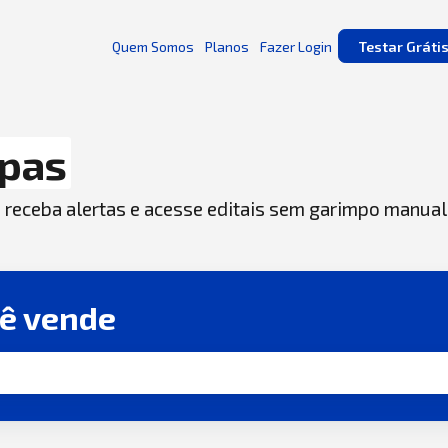
Quem Somos
Planos
Fazer Login
Testar Gráti
pas
, receba alertas e acesse editais sem garimpo manual
cê vende