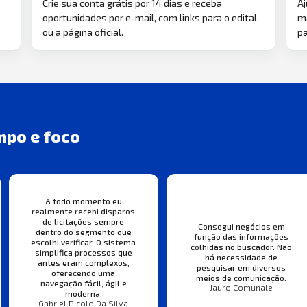
Crie sua conta grátis por 14 dias e receba
Aj
oportunidades por e-mail, com links para o edital
ma
ou a página oficial.
pa
mpo e foco
A todo momento eu
realmente recebi disparos
de licitações sempre
Consegui negócios em
dentro do segmento que
função das informações
escolhi verificar. O sistema
colhidas no buscador. Não
simplifica processos que
há necessidade de
antes eram complexos,
pesquisar em diversos
oferecendo uma
meios de comunicação.
navegação fácil, ágil e
Jauro Comunale
moderna.
Gabriel Picolo Da Silva