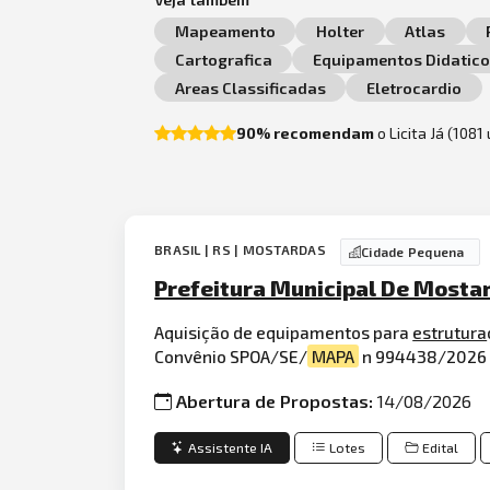
Mapeamento
Holter
Atlas
Cartografica
Equipamentos Didatic
Areas Classificadas
Eletrocardio
90% recomendam
o Licita Já (1081
BRASIL | RS | MOSTARDAS
Cidade Pequena
Prefeitura Municipal De Mosta
Aquisição de equipamentos para
estrutura
Convênio SPOA/SE/
MAPA
n 994438/2026 (
Abertura de Propostas:
14/08/2026
Assistente IA
Lotes
Edital