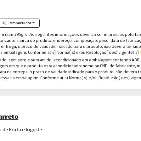
Compartilhar
em com 395grs. As seguintes informações deverão ser impressas pelo fa
ricante, marca do produto, endereço, composição, peso, data de fabricaçã
 entrega, o prazo de validade indicado para o produto, nao devera ter s
 na embalagem. Conforme a( s) Norma( s) e/ou Resolução( oes) vigente( s)
izado, sem soro e sem amido, acondicionado em embalagem contendo 400 
gem em que o produto esta acondicionado: nome ou CNPJ do fabricante, m
 data da entrega, o prazo de validade indicado para o produto, não devera
pressa na embalagem. Conforme a( s) Norma( s) e/ou Resolução( oes) vigen
arreto
a de Fruta e Iogurte.